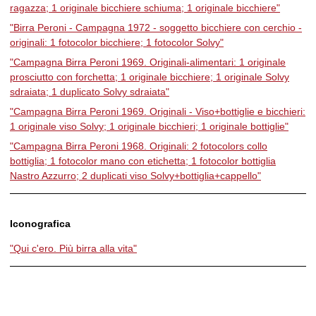
ragazza; 1 originale bicchiere schiuma; 1 originale bicchiere"
"Birra Peroni - Campagna 1972 - soggetto bicchiere con cerchio -
originali: 1 fotocolor bicchiere; 1 fotocolor Solvy"
"Campagna Birra Peroni 1969. Originali-alimentari: 1 originale
prosciutto con forchetta; 1 originale bicchiere; 1 originale Solvy
sdraiata; 1 duplicato Solvy sdraiata"
"Campagna Birra Peroni 1969. Originali - Viso+bottiglie e bicchieri:
1 originale viso Solvy; 1 originale bicchieri; 1 originale bottiglie"
"Campagna Birra Peroni 1968. Originali: 2 fotocolors collo
bottiglia; 1 fotocolor mano con etichetta; 1 fotocolor bottiglia
Nastro Azzurro; 2 duplicati viso Solvy+bottiglia+cappello"
Iconografica
"Qui c'ero. Più birra alla vita"