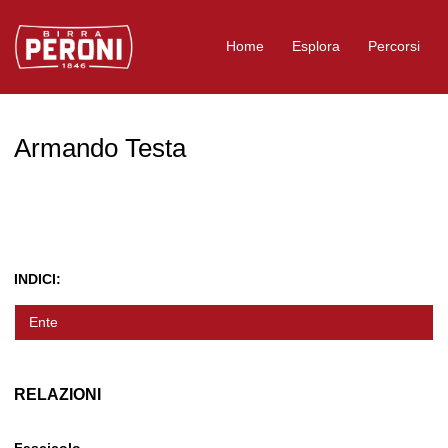
Logo Birra Peroni
Home
Esplora
Percorsi
Armando Testa
INDICI:
Ente
RELAZIONI
Fascicolo