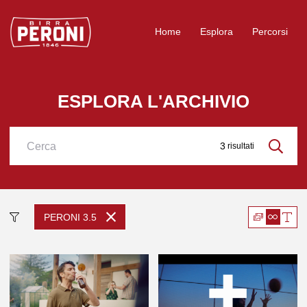
Logo Birra Peroni
Home
Esplora
Percorsi
ESPLORA L'ARCHIVIO
3
risultati
Cerca
PERONI 3.5