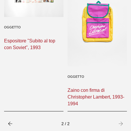
OGGETTO
Espositore "Subito al top
con Soviet", 1993
OGGETTO
Zaino con firma di
Christopher Lambert, 1993-
1994
Precedente
success
2 / 2