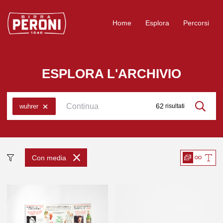
Logo Birra Peroni
Home
Esplora
Percorsi
ESPLORA L'ARCHIVIO
62
wuhrer
risultati
Cerca
Con media