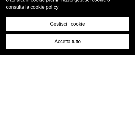
consulta la
cookie policy
Gestisci i cookie
Accetta tutto
OGGETTO
OGGETTO
Bottiglia tappo corona
Bottiglia tappo corona
Peroni, 1972 - 1984
Peroni, 1972 - 1984