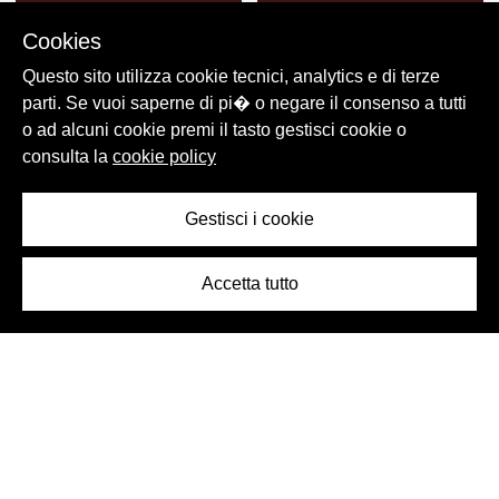
Cookies
Questo sito utilizza cookie tecnici, analytics e di terze
ICONOGRAFICA
ICONOGRAFICA
parti. Se vuoi saperne di pi� o negare il consenso a tutti
o ad alcuni cookie premi il tasto gestisci cookie o
Campagna stampa e
Campagna stampa golfisti
consulta la
cookie policy
affissioni design e "Real
europei "Ci impegnamo a
international taste"
dissetare i 500.000 golfisti
[…]"
Gestisci i cookie
Accetta tutto