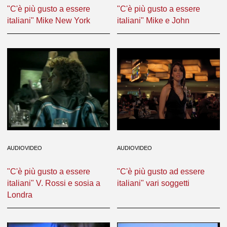
"C'è più gusto a essere
"C'è più gusto a essere
italiani" Mike New York
italiani" Mike e John
AUDIOVIDEO
AUDIOVIDEO
"C'è più gusto a essere
"C'è più gusto ad essere
italiani" V. Rossi e sosia a
italiani" vari soggetti
Londra