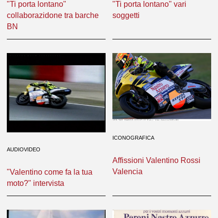
"Ti porta lontano"
"Ti porta lontano" vari
collaborazidone tra barche
soggetti
BN
ICONOGRAFICA
AUDIOVIDEO
Affissioni Valentino Rossi
Valencia
"Valentino come fa la tua
moto?" intervista