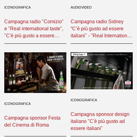
ICONOGRAFICA
AUDIOVIDEO
Campagna radio "Comizio"
Campagna radio Sidney
e "Real international taste",
“C’è più gusto ad essere
"C'è più gusto a essere
italiani" - "Real International
italiani"
taste"
ICONOGRAFICA
ICONOGRAFICA
Campagna sponsor design
Campagna sponsor Festa
italiano "C'è più gusto ad
del Cinema di Roma
essere italiani"