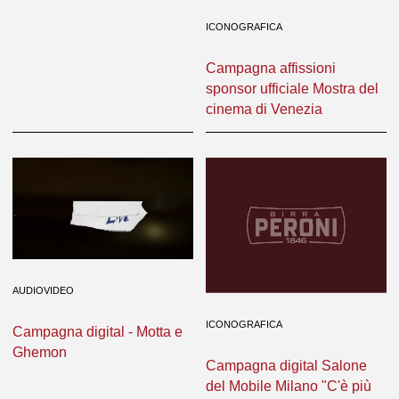
ICONOGRAFICA
Campagna affissioni
sponsor ufficiale Mostra del
cinema di Venezia
AUDIOVIDEO
ICONOGRAFICA
Campagna digital - Motta e
Ghemon
Campagna digital Salone
del Mobile Milano "C'è più