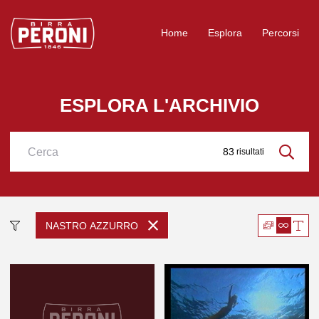
Logo Birra Peroni
Home
Esplora
Percorsi
ESPLORA L'ARCHIVIO
83
risultati
Cerca
NASTRO AZZURRO