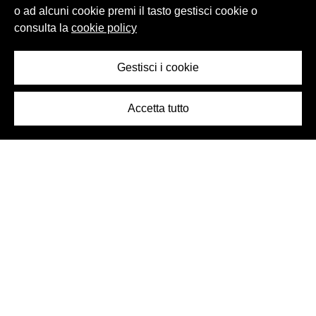
Riserva, 2004- 2005
Gran Riserva
o ad alcuni cookie premi il tasto gestisci cookie o
consulta la
cookie policy
Gestisci i cookie
Accetta tutto
OGGETTO
OGGETTO
Vassoio Peroni Gran
Vassoio Peroni Gran