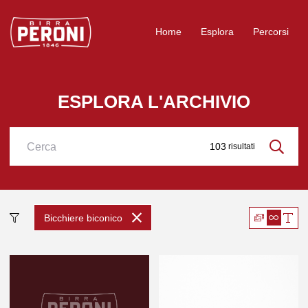
Logo Birra Peroni
Home
Esplora
Percorsi
ESPLORA L'ARCHIVIO
103
risultati
Cerca
Bicchiere biconico