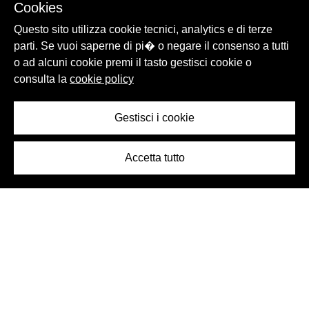
Cookies
Questo sito utilizza cookie tecnici, analytics e di terze
parti. Se vuoi saperne di pi� o negare il consenso a tutti
OGGETTO
OGGETTO
o ad alcuni cookie premi il tasto gestisci cookie o
consulta la
cookie policy
Bicchiere biconico Wuehrer
Bicchiere biconico Wuehrer,
anni 1970 - anni 1980
Gestisci i cookie
Accetta tutto