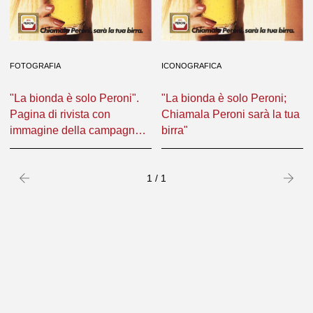
FOTOGRAFIA
ICONOGRAFICA
"La bionda è solo Peroni".
"La bionda è solo Peroni;
Pagina di rivista con
Chiamala Peroni sarà la tua
immagine della campagna
birra"
stampa 1981: Lee Richard
con un bicchiere in mano
Precedente
success
1 / 1
(«RadiocorriereTV» n. 41,
1981)