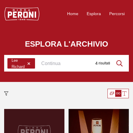
Logo Birra Peroni
Home
Esplora
Percorsi
ESPLORA L'ARCHIVIO
Lee
4
risultati
Richard
Cerca