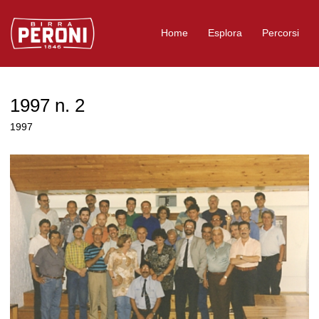
Logo Birra Peroni
Home
Esplora
Percorsi
1997 n. 2
1997