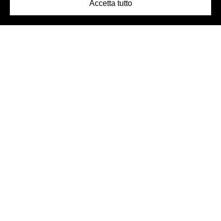
Accetta tutto
Logo Birra Peroni