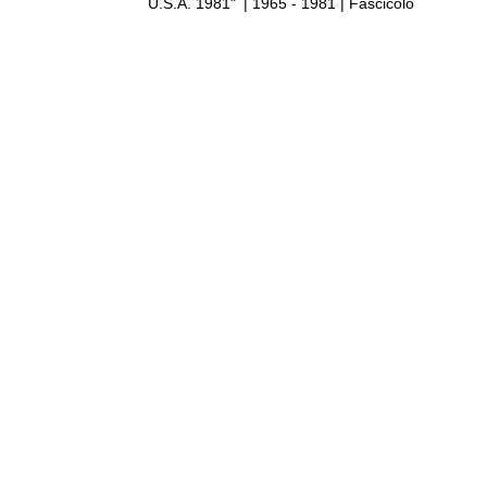
U.S.A. 1981"
|
1965 - 1981
| Fascicolo