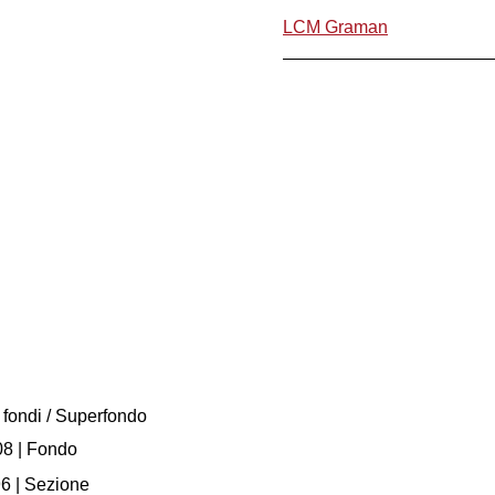
LCM Graman
 fondi / Superfondo
08
| Fondo
96
| Sezione