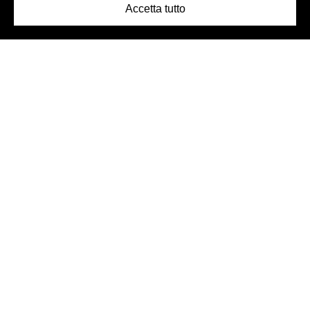
Accetta tutto
Logo Birra Peroni