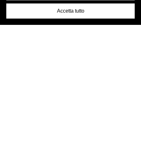
Accetta tutto
Logo Birra Peroni