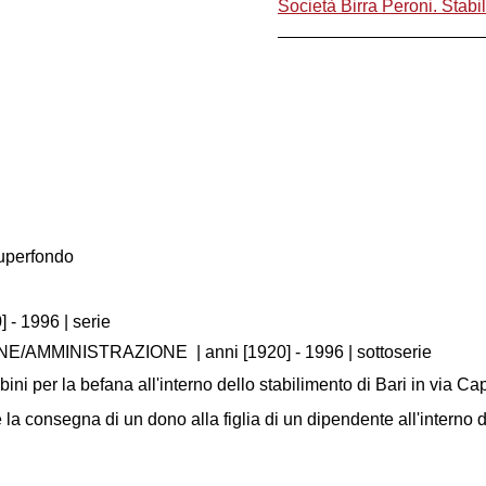
Società Birra Peroni. Stabi
Superfondo
] - 1996
| serie
RNE/AMMINISTRAZIONE
|
anni [1920] - 1996
| sottoserie
ini per la befana all'interno dello stabilimento di Bari in via Ca
a consegna di un dono alla figlia di un dipendente all'interno d