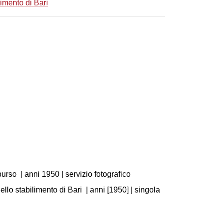
limento di Bari
purso
|
anni 1950
| servizio fotografico
ello stabilimento di Bari
|
anni [1950]
| singola