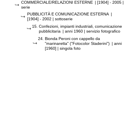
COMMERCIALE/RELAZIONI ESTERNE
|
[1904] - 2005
|
serie
PUBBLICITÀ E COMUNICAZIONE ESTERNA
|
[1904] - 2002
| sottoserie
15.
Confezioni, impianti industriali, comunicazione
pubblicitaria
|
anni 1960
| servizio fotografico
24.
Bionda Peroni con cappello da
"marinaretta" ("Fotocolor Staderini")
|
anni
[1960]
| singola foto