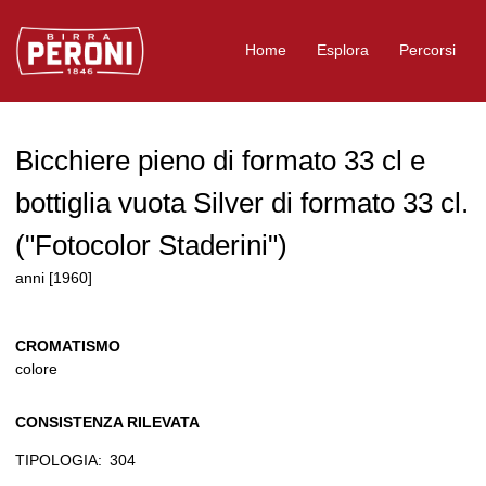
Logo Birra Peroni
Home
Esplora
Percorsi
Bicchiere pieno di formato 33 cl e
bottiglia vuota Silver di formato 33 cl.
("Fotocolor Staderini")
anni [1960]
CROMATISMO
colore
CONSISTENZA RILEVATA
TIPOLOGIA:
304