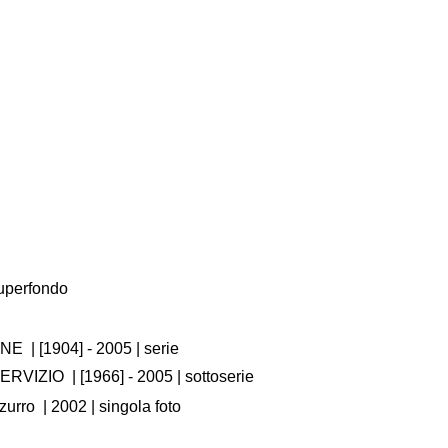
Superfondo
RNE
|
[1904] - 2005
| serie
SERVIZIO
|
[1966] - 2005
| sottoserie
zurro
|
2002
| singola foto