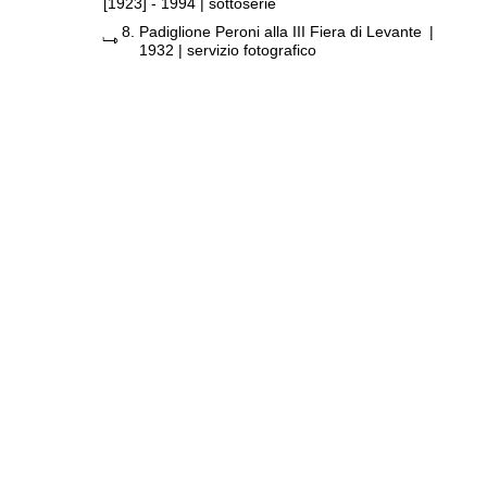
[1923] - 1994
| sottoserie
8.
Padiglione Peroni alla III Fiera di Levante
|
1932
| servizio fotografico