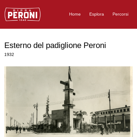
Logo Birra Peroni
Home
Esplora
Percorsi
Esterno del padiglione Peroni
1932