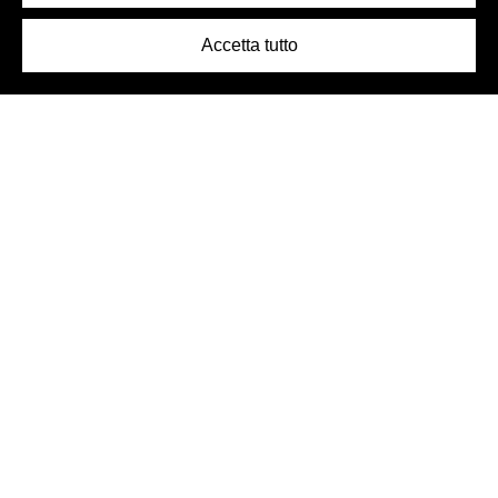
Accetta tutto
Logo Birra Peroni