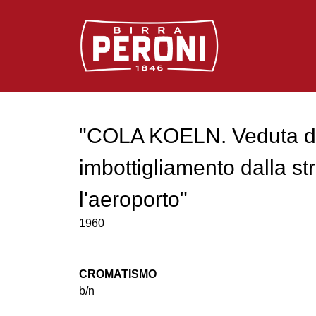
Logo Birra Peroni
"COLA KOELN. Veduta de
imbottigliamento dalla st
l'aeroporto"
1960
CROMATISMO
b/n