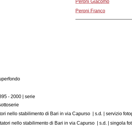
Peroni Giacomo
Peroni Franco
Superfondo
895 - 2000
| serie
sottoserie
ori nello stabilimento di Bari in via Capurso
|
s.d.
| servizio foto
tatori nello stabilimento di Bari in via Capurso
|
s.d.
| singola fo