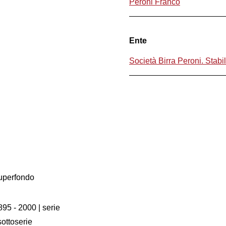
Peroni Franco
Ente
Società Birra Peroni. Stabi
Superfondo
895 - 2000
| serie
sottoserie