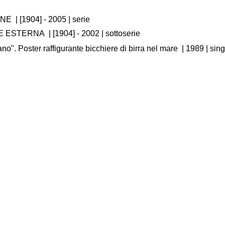
RNE
|
[1904] - 2005
| serie
NE ESTERNA
|
[1904] - 2002
| sottoserie
ano". Poster raffigurante bicchiere di birra nel mare
|
1989
| sin