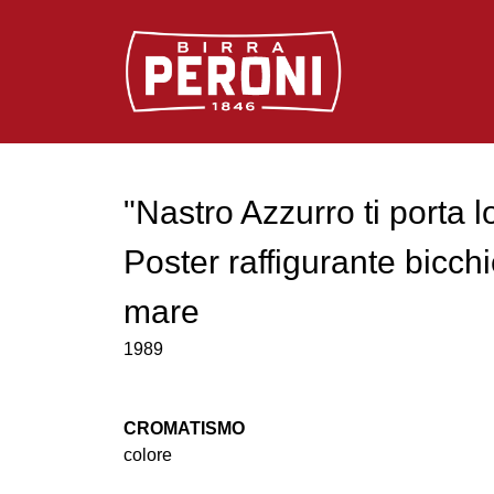
Logo Birra Peroni
"Nastro Azzurro ti porta l
Poster raffigurante bicchi
mare
1989
CROMATISMO
colore