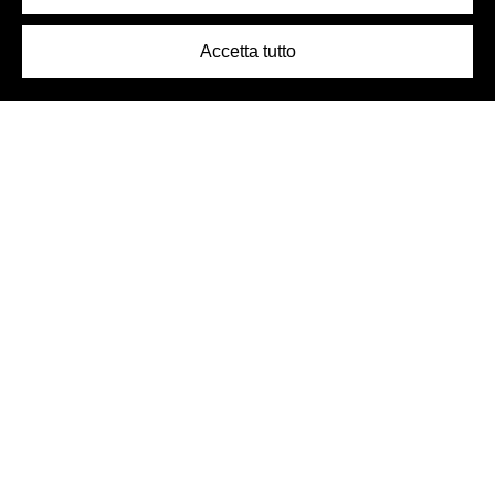
Accetta tutto
Logo Birra Peroni