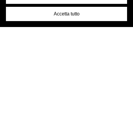
Accetta tutto
Logo Birra Peroni