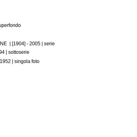
Superfondo
RNE
|
[1904] - 2005
| serie
94
| sottoserie
1952
| singola foto