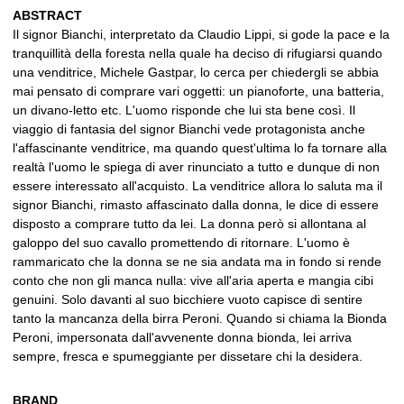
ABSTRACT
Il signor Bianchi, interpretato da Claudio Lippi, si gode la pace e la
tranquillità della foresta nella quale ha deciso di rifugiarsi quando
una venditrice, Michele Gastpar, lo cerca per chiedergli se abbia
mai pensato di comprare vari oggetti: un pianoforte, una batteria,
un divano-letto etc. L'uomo risponde che lui sta bene così. Il
viaggio di fantasia del signor Bianchi vede protagonista anche
l'affascinante venditrice, ma quando quest'ultima lo fa tornare alla
realtà l'uomo le spiega di aver rinunciato a tutto e dunque di non
essere interessato all'acquisto. La venditrice allora lo saluta ma il
signor Bianchi, rimasto affascinato dalla donna, le dice di essere
disposto a comprare tutto da lei. La donna però si allontana al
galoppo del suo cavallo promettendo di ritornare. L'uomo è
rammaricato che la donna se ne sia andata ma in fondo si rende
conto che non gli manca nulla: vive all'aria aperta e mangia cibi
genuini. Solo davanti al suo bicchiere vuoto capisce di sentire
tanto la mancanza della birra Peroni. Quando si chiama la Bionda
Peroni, impersonata dall'avvenente donna bionda, lei arriva
sempre, fresca e spumeggiante per dissetare chi la desidera.
BRAND