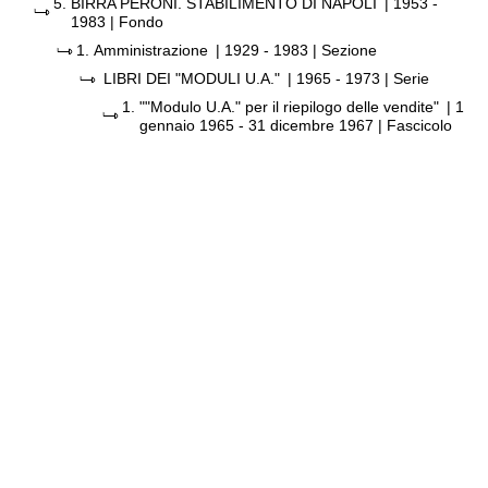
5.
BIRRA PERONI. STABILIMENTO DI NAPOLI
|
1953 -
1983
| Fondo
1.
Amministrazione
|
1929 - 1983
| Sezione
LIBRI DEI "MODULI U.A."
|
1965 - 1973
| Serie
1.
""Modulo U.A." per il riepilogo delle vendite"
|
1
gennaio 1965 - 31 dicembre 1967
| Fascicolo