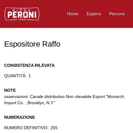
Logo Birra Peroni
Home
Esplora
Percorsi
Espositore Raffo
CONSISTENZA RILEVATA
QUANTITÀ:
1
NOTE
osservazioni: Canale distributivo Non rilevabile Export "Monarch
Import Co. , Brooklyn, N.Y."
NUMERAZIONE
NUMERO DEFINITIVO:
255