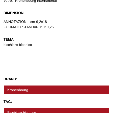
Vetro; "Kronenbourg international "
DIMENSIONI
ANNOTAZIONI:
cm 6,2x18
FORMATO STANDARD:
lt 0,25
TEMA
bicchiere biconico
BRAND:
Kronenbourg
TAG:
Bicchiere biconico