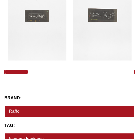
BRAND:
Raffo
TAG:
Insegne luminose