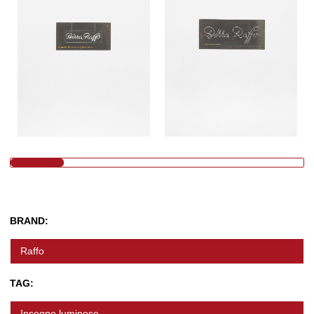
BRAND:
Raffo
TAG:
Insegne luminose