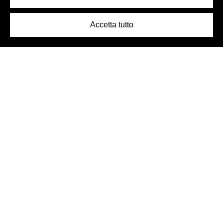
Accetta tutto
Logo Birra Peroni