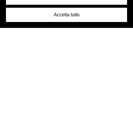
Accetta tutto
Logo Birra Peroni