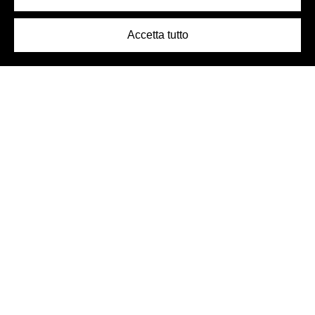
Accetta tutto
Logo Birra Peroni