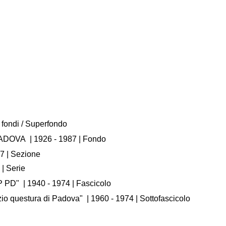
 fondi / Superfondo
PADOVA
|
1926 - 1987
| Fondo
87
| Sezione
| Serie
.P PD"
|
1940 - 1974
| Fascicolo
zio questura di Padova"
|
1960 - 1974
| Sottofascicolo