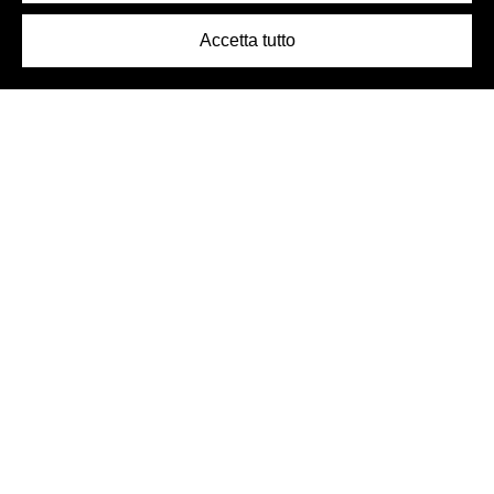
Accetta tutto
Logo Birra Peroni