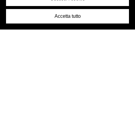
Accetta tutto
Logo Birra Peroni