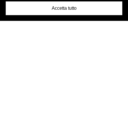
Accetta tutto
Logo Birra Peroni