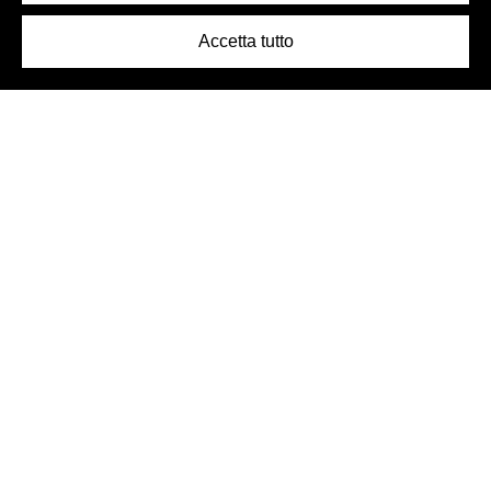
Accetta tutto
Logo Birra Peroni