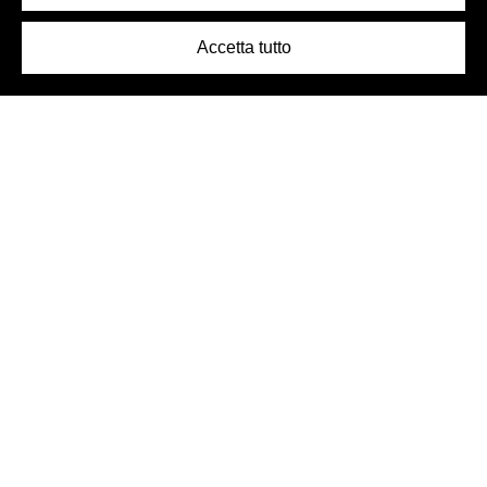
Accetta tutto
Logo Birra Peroni