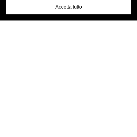
Accetta tutto
Logo Birra Peroni