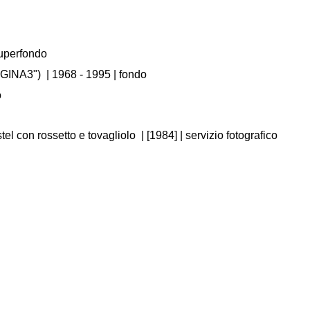
Superfondo
GINA3")
|
1968 - 1995
| fondo
o
tel con rossetto e tovagliolo
|
[1984]
| servizio fotografico