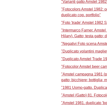
"Varianti gatto Amstel 1982 
"Fotocolors Amstel 1982: orig
duplicato cop. portfolio"
"Foto 'trade' Amstel 1982
"Intermarco Farner. Amstel 1
Hilary). Gatto; testa gatto;
"Negativi Foto scena Amst
"Duplicato volantini maglie
"Duplicato Amstel Trade 1
"Fotocolor Amstel beer cam
"Amstel campagna 1981 (pag
gatto; bicchiere; bottiglia; 
"1981 Uomo-gatto. Duplica
"Amstel (Gatto) 81. Fotocol
"Amstel 1981. duplicato 'bott