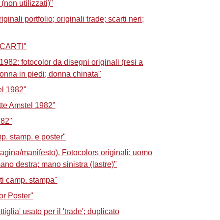
(non utilizzati)"
inali portfolio; originali trade; scarti neri;
 SCARTI"
982: fotocolor da disegni originali (resi a
 donna in piedi; donna chinata"
el 1982"
tte Amstel 1982"
982"
p. stamp. e poster"
ina/manifesto). Fotocolors originali: uomo
mano destra; mano sinistra (lastre)"
ti camp. stampa"
or Poster"
iglia' usato per il 'trade'; duplicato