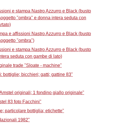
issioni e stampa Nastro Azzurro e Black (busto
soggetto "ombra" e donna intera seduta con
rtato)
mpa e affissioni Nastro Azzurro e Black (busto
soggetto "ombra")
issioni e stampa Nastro Azzurro e Black (busto
tera seduta con gambe di lato)
ginale trade "Sloate - machine"
 bottiglie; bicchieri; gatti; gattine 83"
Amstel originali; 1 fondino giallo originale"
stel 83 foto Facchini"
e; particolare bottiglia; etichette"
dazionali 1982"