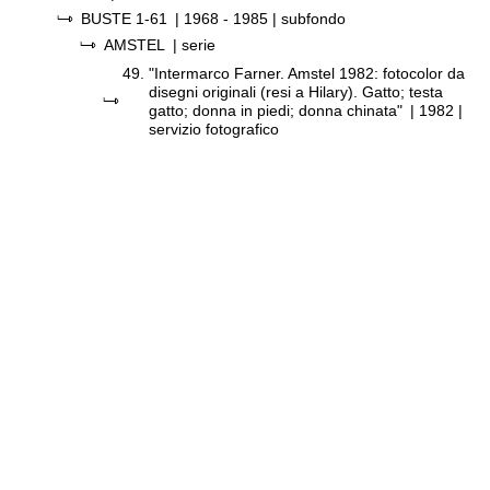
BUSTE 1-61
|
1968 - 1985
| subfondo
AMSTEL
| serie
49.
"Intermarco Farner. Amstel 1982: fotocolor da
disegni originali (resi a Hilary). Gatto; testa
gatto; donna in piedi; donna chinata"
|
1982
|
servizio fotografico