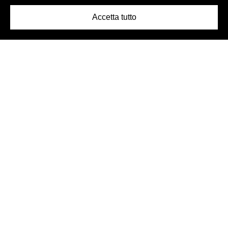
Accetta tutto
Logo Birra Peroni