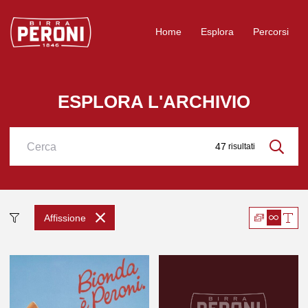
Logo Birra Peroni
Home
Esplora
Percorsi
ESPLORA L'ARCHIVIO
47
risultati
Cerca
Affissione