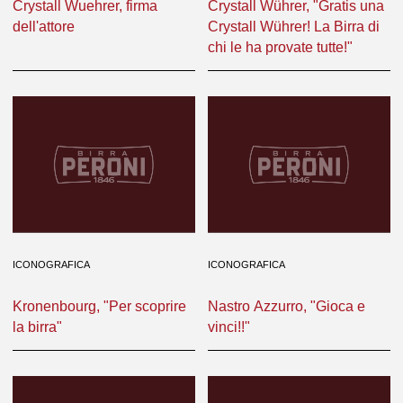
Crystall Wuehrer, firma
Crystall Wührer, "Gratis una
dell'attore
Crystall Wührer! La Birra di
chi le ha provate tutte!"
ICONOGRAFICA
ICONOGRAFICA
Kronenbourg, "Per scoprire
Nastro Azzurro, "Gioca e
la birra"
vinci!!"