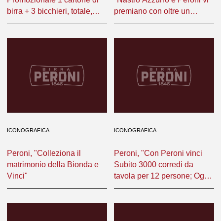
birra + 3 bicchieri, totale,
premiano con oltre un
tutto solo a L.* (vendita
miliardo"
abbinata un cartone + 3
bicchieri)"
ICONOGRAFICA
ICONOGRAFICA
Peroni, "Colleziona il
Peroni, "Con Peroni vinci
matrimonio della Bionda e
Subito 3000 corredi da
Vinci"
tavola per 12 persone; Ogni
mese una Renault Espace
ad estrazione"