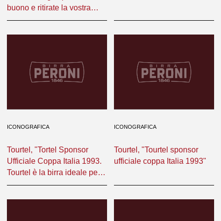
buono e ritirate la vostra
bottiglia 2/3 vuoto a perdere
di Birra Raffo"
ICONOGRAFICA
ICONOGRAFICA
Tourtel, "Tortel Sponsor
Tourtel, "Tourtel sponsor
Ufficiale Coppa Italia 1993.
ufficiale coppa Italia 1993"
Tourtel è la birra ideale per
gli sportivi perchè è
Analcolica, Dissetante,
Buona Giovane. Tourtel,
solo per gente sveglia!"