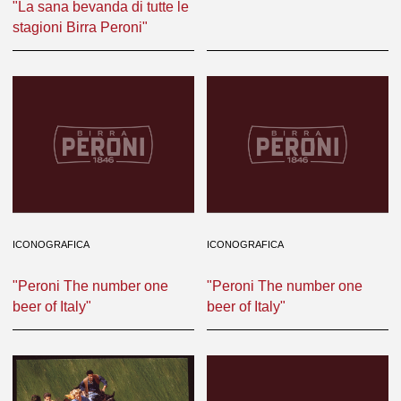
"La sana bevanda di tutte le
stagioni Birra Peroni"
ICONOGRAFICA
ICONOGRAFICA
"Peroni The number one
"Peroni The number one
beer of Italy"
beer of Italy"