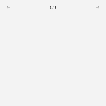
Precedente
success
1 / 1