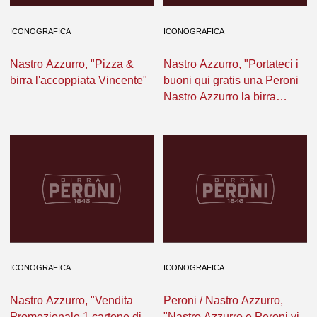
ICONOGRAFICA
ICONOGRAFICA
Nastro Azzurro, "Pizza &
Nastro Azzurro, "Portateci i
birra l'accoppiata Vincente"
buoni qui gratis una Peroni
Nastro Azzurro la birra
speciale oggi nel formato
speciale 2/3 vuoto a perdere
speciale per la famiglia"
ICONOGRAFICA
ICONOGRAFICA
Nastro Azzurro, "Vendita
Peroni / Nastro Azzurro,
Promozionale 1 cartone di
"Nastro Azzurro e Peroni vi