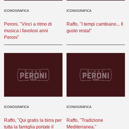
ICONOGRAFICA
ICONOGRAFICA
Peroni, "Vinci a ritmo di
Raffo, "I tempi cambiano... Il
musica i favolosi anni
gusto resta!"
Peroni"
ICONOGRAFICA
ICONOGRAFICA
Raffo, "Qui gratis la birra per
Raffo, "Tradizione
tutta la famiglia portate il
Mediterranea."