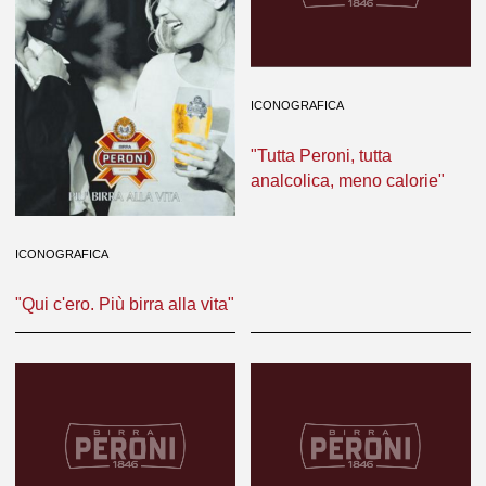
ICONOGRAFICA
"Tutta Peroni, tutta
analcolica, meno calorie"
ICONOGRAFICA
"Qui c'ero. Più birra alla vita"