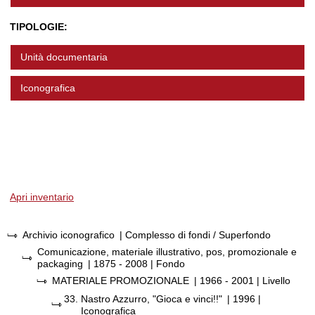
TIPOLOGIE:
Unità documentaria
Iconografica
Apri inventario
Archivio iconografico
| Complesso di fondi / Superfondo
Comunicazione, materiale illustrativo, pos, promozionale e
packaging
|
1875 - 2008
| Fondo
MATERIALE PROMOZIONALE
|
1966 - 2001
| Livello
33.
Nastro Azzurro, "Gioca e vinci!!"
|
1996
|
Iconografica